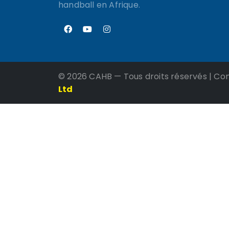
handball en Afrique.
©
2026 CAHB — Tous droits réservés | Co
Ltd