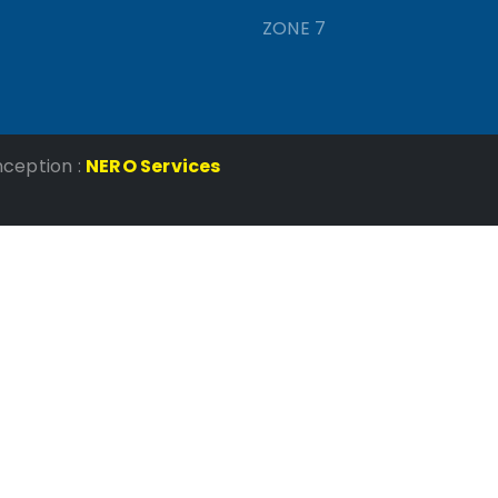
ZONE 7
nception :
NERO Services