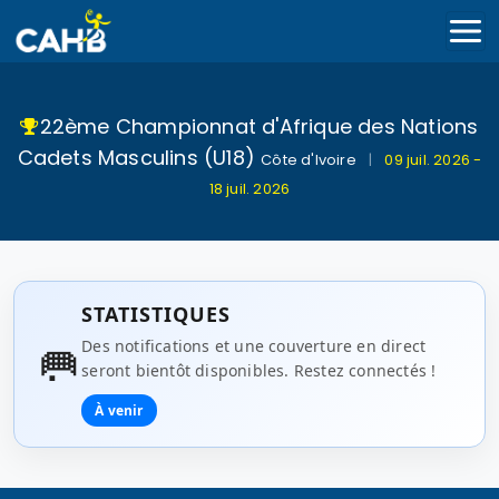
22ème Championnat d'Afrique des Nations
Cadets Masculins (U18)
Côte d'Ivoire
|
09 juil. 2026 -
18 juil. 2026
STATISTIQUES
🥅
Des notifications et une couverture en direct
seront bientôt disponibles. Restez connectés !
À venir